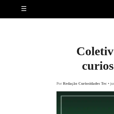
Pular para o conteúdo
☰
Coletiv
curio
Por
Redação Curiosidades Tec
•
ju