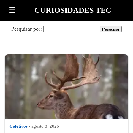
Pular para o conteúdo
☰
CURIOSIDADES TEC
Pesquisar por:
Coletivos
• agosto 8, 2026